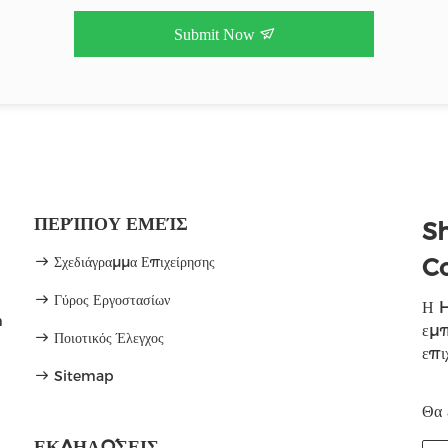
Submit Now
ΠΕΡΊΠΟΥ ΕΜΕΊΣ
S
Σχεδιάγραμμα Επιχείρησης
Co
Γύρος Εργοστασίων
Η H
m
εμπ
Ποιοτικός Έλεγχος
επι
Sitemap
Θα 
ΕΚΔΗΛΏΣΕΙΣ