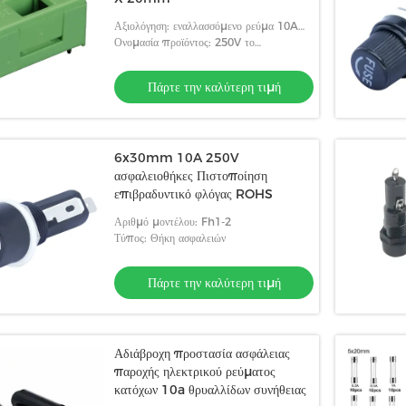
Αξιολόγηση: εναλλασσόμενο ρεύμα 10A
250V
Ονομασία προϊόντος: 250V το
εναλλασσόμενο ρεύμα 10A 5 X 20mm
PCB τοποθετεί τον κάτοχο θρυαλλίδων
Πάρτε την καλύτερη τιμή
6x30mm 10A 250V
ασφαλειοθήκες Πιστοποίηση
επιβραδυντικό φλόγας ROHS
Αριθμό μοντέλου: Fh1-2
Τύπος: Θήκη ασφαλειών
Πάρτε την καλύτερη τιμή
Αδιάβροχη προστασία ασφάλειας
παροχής ηλεκτρικού ρεύματος
κατόχων 10a θρυαλλίδων συνήθειας