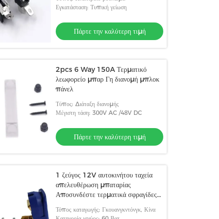
Εγκατάσταση: Τυπική γείωση
Πάρτε την καλύτερη τιμή
2pcs 6 Way 150A Τερματικό
λεωφορείο μπαρ Γη διανομή μπλοκ
πάνελ
Τύπος: Διάταξη διανομής
Μέγιστη τάση: 300V AC /48V DC
Πάρτε την καλύτερη τιμή
1 ζεύγος 12V αυτοκινήτου ταχεία
απελευθέρωση μπαταρίας
Αποσυνδέστε τερματικά σφραγίδες
συνδετήρες αυτοκινητοβιομηχανική
Τόπος καταγωγής: Γκουανγκντόνγκ, Κίνα
Inline Fuse Holder
Κατηγορία ισχύος: 60 Βατ