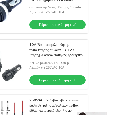
Ονομασία προϊόντος: Κάτοχος Entrelec
6x30mm μοτοσικλέτα FH1-13
Αξιολόγηση: 250VAC 10A
θρυαλλίδων
Πάρτε την καλύτερη τιμή
10A Βάση ασφαλειοθήκης
τοποθέτησης πίνακα IEC127
Στήριγμα ασφαλειοθήκης ηλεκτρικού
κιβωτίου ασφαλειών
Αριθμό μοντέλου: Fh1-520-μ
Αξιολόγηση: 250VAC 10A
Πάρτε την καλύτερη τιμή
250VAC Ενσωματωμένη γυάλινη
βάση στήριξης ασφαλειών Τύπος
βίδας για ιατρικό εξοπλισμό