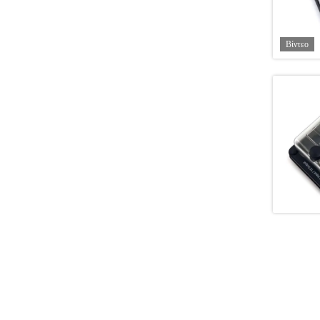
Βίντεο