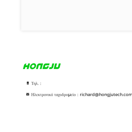
Τηλ.：
Ηλεκτρονικό ταχυδρομείο：richard@hongjutech.co