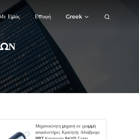
 Με Εμάς
Επαφή
Greek
ΤΩΝ
Μηχανοκίνητη μηχανή σε γραμμή
ασφαλιστήρες Κρατητής Αδιάβροχο
PBT Κατηγορία 94V0 Σώμα