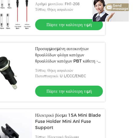
Αριθμό μοντέλου: FH1-208
Τύπος: Θήκη ασφαλειών
Πάρτε την καλύτερη τιμή
Προσαρμοσμένη αυτοκινήτων
θρυαλλίδων φλόγα κατόχων
θρυαλλίδων κατόχων PBT κάθετη -
καθυστερών
Τύπος: Θήκη ασφαλειών
Πιστοποιητικό: U L/CCC/ENEC
Πάρτε την καλύτερη τιμή
Ηλεκτρικό βύσμα 15A Mini Blade
Fuse Holder Mini Anl Fuse
Support
Τύπος: Ηλεκτρικό βούλωμα