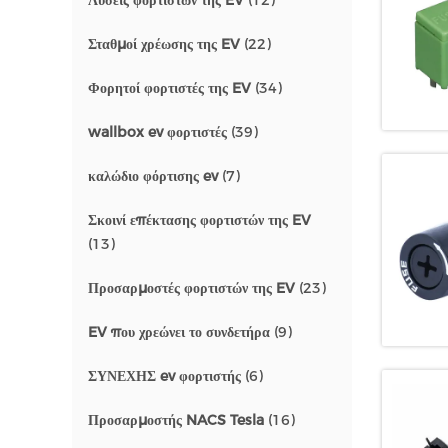
Λύσεις φορτιστών της EV
(12)
Σταθμοί χρέωσης της EV
(22)
Φορητοί φορτιστές της EV
(34)
wallbox ev φορτιστές
(39)
καλώδιο φόρτισης ev
(7)
Σκοινί επέκτασης φορτιστών της EV
(13)
Προσαρμοστές φορτιστών της EV
(23)
EV που χρεώνει το συνδετήρα
(9)
ΣΥΝΕΧΗΣ ev φορτιστής
(6)
Προσαρμοστής NACS Tesla
(16)