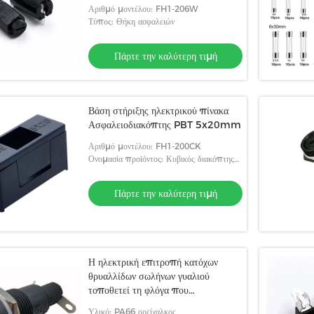
Αριθμό μοντέλου: FH1-206W
Τύπος: Θήκη ασφαλειών
Πάρτε την καλύτερη τιμή
Βάση στήριξης ηλεκτρικού πίνακα
Ασφαλειοδιακόπτης PBT 5x20mm
Αριθμό μοντέλου: FH1-200CK
Ονομασία προϊόντος: Κυβικός διακόπτης
τύπων κατόχων θρυαλλίδων
Πάρτε την καλύτερη τιμή
Η ηλεκτρική επιτροπή κατόχων
θρυαλλίδων σωλήνων γυαλιού
τοποθετεί τη φλόγα που
καθυστερείται
Υλικό: PA66 ορείχαλκος