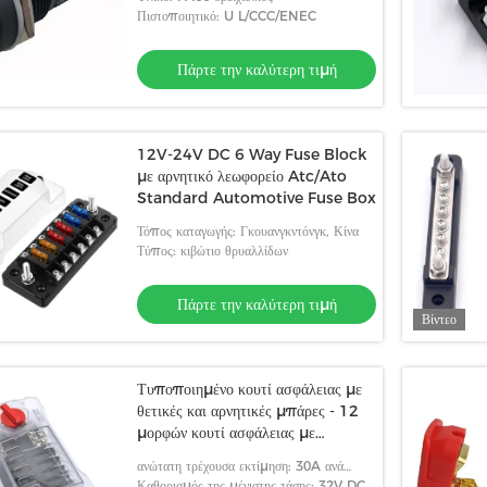
Πιστοποιητικό: U L/CCC/ENEC
Πάρτε την καλύτερη τιμή
12V-24V DC 6 Way Fuse Block
με αρνητικό λεωφορείο Atc/Ato
Standard Automotive Fuse Box
Τόπος καταγωγής: Γκουανγκντόνγκ, Κίνα
Τύπος: κιβώτιο θρυαλλίδων
Πάρτε την καλύτερη τιμή
Βίντεο
Τυποποιημένο κουτί ασφάλειας με
θετικές και αρνητικές μπάρες - 12
μορφών κουτί ασφάλειας με
αρνητικές μπάρες
ανώτατη τρέχουσα εκτίμηση: 30A ανά
κύκλωμα / 100A συνολικά
Καθορισμός της μέγιστης τάσης: 32V DC