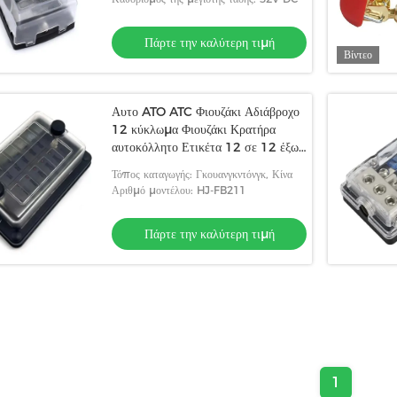
Πάρτε την καλύτερη τιμή
Βίντεο
Αυτο ATO ATC Φιουζάκι Αδιάβροχο
12 κύκλωμα Φιουζάκι Κρατήρα
αυτοκόλλητο Ετικέτα 12 σε 12 έξω
για λεωφορεία
Τόπος καταγωγής: Γκουανγκντόνγκ, Κίνα
Αριθμό μοντέλου: HJ-FB211
Πάρτε την καλύτερη τιμή
1