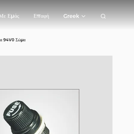
 Με Εμάς
Επαφή
Greek
ρία 94V0 Σώμα