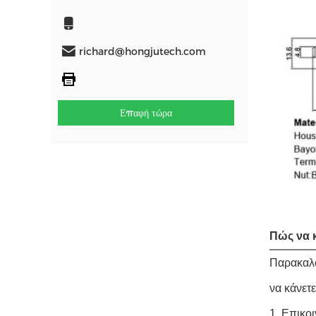
richard@hongjutech.com
Επαφή τώρα
Πώς να 
Παρακαλο
να κάνετε
1. Επικο