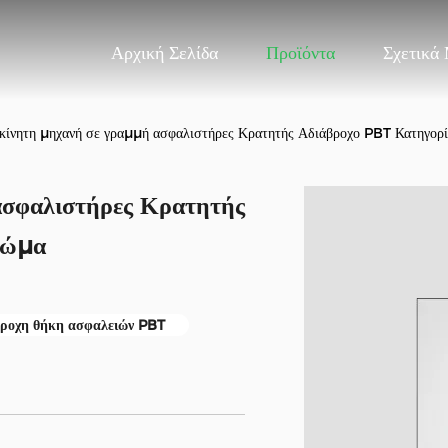
Αρχική Σελίδα
Προϊόντα
Σχετικά
κίνητη μηχανή σε γραμμή ασφαλιστήρες Κρατητής Αδιάβροχο PBT Κατηγο
ασφαλιστήρες Κρατητής
Σώμα
βροχη θήκη ασφαλειών PBT