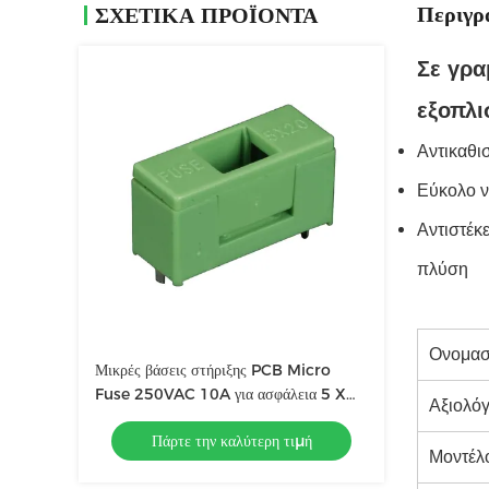
Περιγρ
ΣΧΕΤΙΚΑ ΠΡΟΪΟΝΤΑ
Σε γρα
εξοπλι
Αντικαθι
Εύκολο να
Αντιστέκ
πλύση
Ονομασ
Μικρές βάσεις στήριξης PCB Micro
Fuse 250VAC 10A για ασφάλεια 5 X
Αξιολό
20mm
Πάρτε την καλύτερη τιμή
Μοντέλ