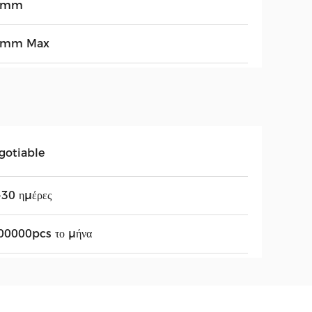
8mm
5mm Max
gotiable
-30 ημέρες
00000pcs το μήνα