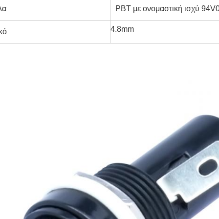
λα
PBT με ονομαστική ισχύ 94V
4.8mm
κό