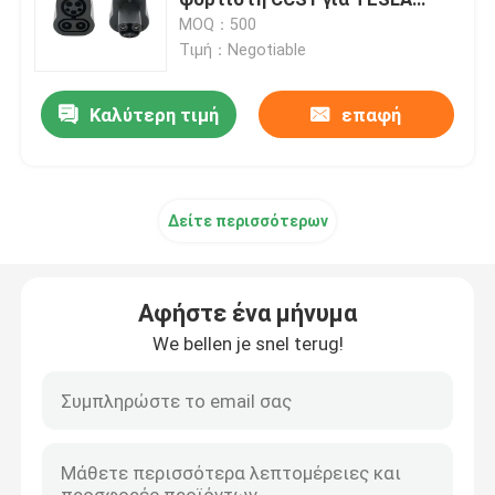
προσαρμογέα πρίζας
MOQ：500
Τιμή：Negotiable
Προσαρμοστές φορτιστών της EV
Καλύτερη τιμή
επαφή
EV που χρεώνει το συνδετήρα
ΣΥΝΕΧΗΣ ev φορτιστής
Δείτε περισσότερων
Προσαρμοστής NACS Tesla
Αφήστε ένα μήνυμα
EV που χρεώνει τα εξαρτήματα
We bellen je snel terug!
Πίνακας διακόπτη αυτοκινήτου
Κλειδιά και κουμπιά αυτοκινήτων