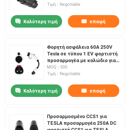
Τιμή：Negotiable
Προϊόντα
Καλύτερη τιμή
επαφή
Λύσεις φορτιστών της EV
Φορητή ασφάλεια 60A 250V
Σταθμοί χρέωσης της EV
Tesla σε τύπου 1 EV φορτιστή
προσαρμογέα με καλώδιο για
φορτιστή ηλεκτρικού
MOQ：500
Φορητοί φορτιστές της EV
αυτοκινήτου
Τιμή：Negotiable
wallbox ev φορτιστές
Καλύτερη τιμή
επαφή
καλώδιο φόρτισης ev
Προσαρμοσμένο CCS1 για
TESLA προσαρμογέα 250A DC
Σκοινί επέκτασης φορτιστών της EV
φορτιστή CCS1 για TESLA