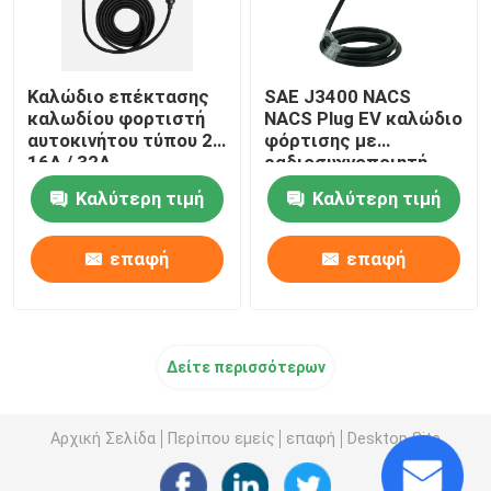
Καλώδιο επέκτασης
SAE J3400 NACS
καλωδίου φορτιστή
NACS Plug EV καλώδιο
αυτοκινήτου τύπου 2
φόρτισης με
16A / 32A
ραδιοσυχνοποιητή
Μονοφασικό
Tesla EV όπλο
Καλύτερη τιμή
Καλύτερη τιμή
φόρτισης
επαφή
επαφή
Δείτε περισσότερων
Αρχική Σελίδα
Περίπου εμείς
επαφή
Desktop Site