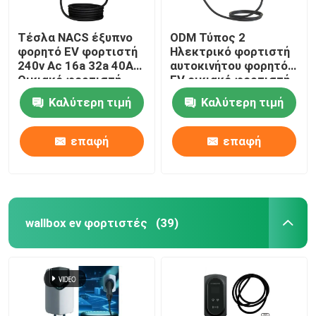
Τέσλα NACS έξυπνο
ODM Τύπος 2
φορητό EV φορτιστή
Ηλεκτρικό φορτιστή
240v Ac 16a 32a 40A
αυτοκινήτου φορητό
Οικιακό φορτιστή
EV οικιακό φορτιστή
ηλεκτρικού
προστασία εδάφους
Καλύτερη τιμή
Καλύτερη τιμή
αυτοκινήτου
επαφή
επαφή
wallbox ev φορτιστές
(39)