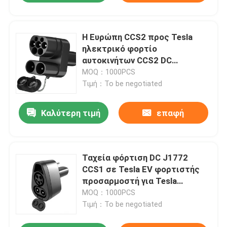
Η Ευρώπη CCS2 προς Tesla
ηλεκτρικό φορτίο
αυτοκινήτων CCS2 DC
προσαρμογέα Για TESLA AC+DC
MOQ：1000PCS
Τιμή：To be negotiated
Καλύτερη τιμή
επαφή
Ταχεία φόρτιση DC J1772
CCS1 σε Tesla EV φορτιστής
προσαρμοστή για Tesla
μοντέλο S / X / 3 / Y
MOQ：1000PCS
Τιμή：To be negotiated