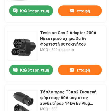
Καλύτερη τιμή
επαφή
Tesla σε Ccs 2 Adapter 200A
Ηλεκτρικό όχημα Dc Ev
Φορτιστή αυτοκινήτου
MOQ：500 κομμάτια
Καλύτερη τιμή
επαφή
Σπίτι
Τέσλα προς Τύπο2 Συσκευή
Σχετικά με εμάς
φόρτισης 60A μέγιστος
Συνδετήρας 14kw Ev Plug
Γρήγορη φόρτιση
Επαφές
MOQ：500