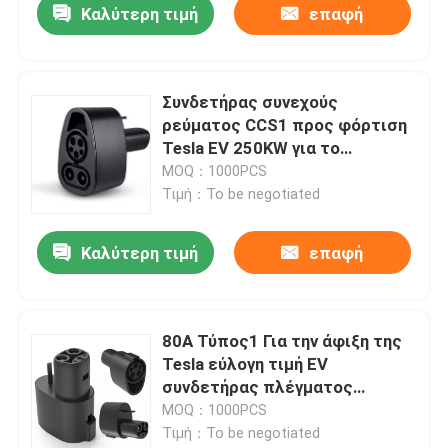
Καλύτερη τιμή
επαφή
Συνδετήρας συνεχούς
ρεύματος CCS1 προς φόρτιση
Tesla EV 250KW για το
προσαρμογέα φόρτισης Tesla
MOQ：1000PCS
Τιμή：To be negotiated
Καλύτερη τιμή
επαφή
80A Τύπος1 Για την άφιξη της
Tesla εύλογη τιμή EV
συνδετήρας πλέγματος
φόρτισης j1772 πρίζα για
MOQ：1000PCS
κλειδαριά
Τιμή：To be negotiated