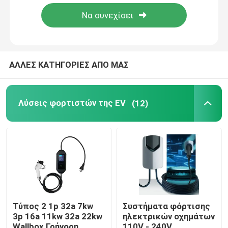
Προϊόντα
Λύσεις φορτιστών της EV
ΑΛΛΕΣ ΚΑΤΗΓΟΡΙΕΣ ΑΠΟ ΜΑΣ
Σταθμοί χρέωσης της EV
Λύσεις φορτιστών της EV
(12)
Φορητοί φορτιστές της EV
wallbox ev φορτιστές
καλώδιο φόρτισης ev
Τύπος 2 1p 32a 7kw
Συστήματα φόρτισης
3p 16a 11kw 32a 22kw
ηλεκτρικών οχημάτων
Σκοινί επέκτασης φορτιστών της EV
Wallbox Γρήγορη
110V - 240V