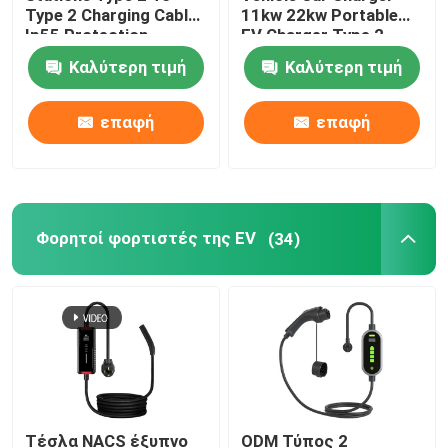
Type 2 Charging Cable
11kw 22kw Portable
Ip55 Protection
EV Charger Type 2
Πυροσβεστήρες αυτοκινήτων
Καλύτερη τιμή
Καλύτερη τιμή
Καλώδια και συνδετήρες
επαφή
επαφή
Φορητοί φορτιστές της EV
(34)
Τέσλα NACS έξυπνο
ODM Τύπος 2