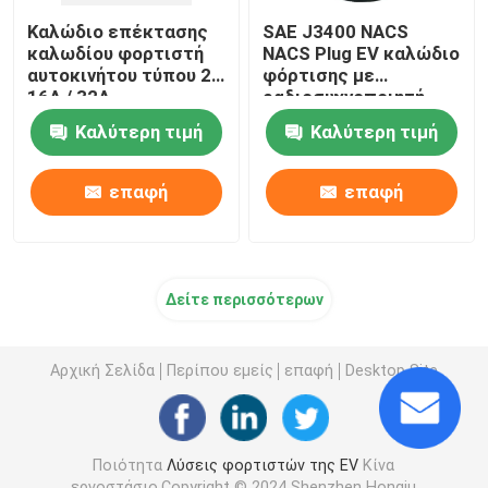
Καλώδιο επέκτασης
SAE J3400 NACS
καλωδίου φορτιστή
NACS Plug EV καλώδιο
αυτοκινήτου τύπου 2
φόρτισης με
16A / 32A
ραδιοσυχνοποιητή
Μονοφασικό
Tesla EV όπλο
Καλύτερη τιμή
Καλύτερη τιμή
φόρτισης
επαφή
επαφή
Δείτε περισσότερων
Αρχική Σελίδα
Περίπου εμείς
επαφή
Desktop Site
Ποιότητα
Λύσεις φορτιστών της EV
Κίνα
εργοστάσιο.Copyright © 2024 Shenzhen Hongju