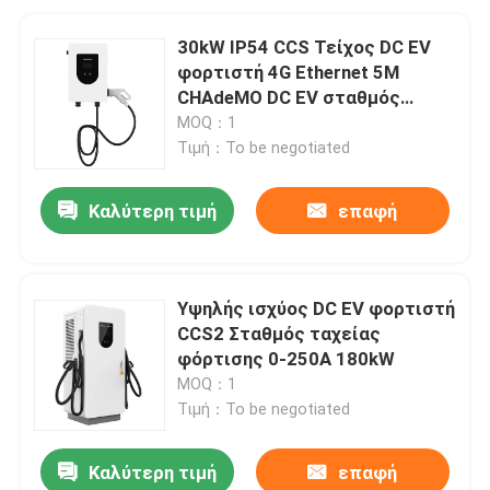
30kW IP54 CCS Τείχος DC EV
φορτιστή 4G Ethernet 5M
CHAdeMO DC EV σταθμός
φόρτισης
MOQ：1
Τιμή：To be negotiated
Καλύτερη τιμή
επαφή
Υψηλής ισχύος DC EV φορτιστή
CCS2 Σταθμός ταχείας
φόρτισης 0-250A 180kW
MOQ：1
Τιμή：To be negotiated
Καλύτερη τιμή
επαφή