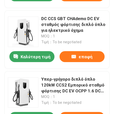
DC CCS GBT CHAdemo DC EV
σταθμός φόρτισης διπλό όπλο
για ηλεκτρικό όχημα
MOQ：1
Τιμή：To be negotiated
Καλύτερη τιμή
επαφή
Υπερ-γρήγορο διπλό όπλο
120kW CCS2 Εμπορικό σταθμό
φόρτισης DC EV OCPP 1.6 DC
EV φορτιστή
MOQ：1
Τιμή：To be negotiated