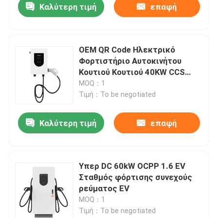
Καλύτερη τιμή
επαφή
OEM QR Code Ηλεκτρικό
Φορτιστήριο Αυτοκινήτου
Κουτιού Κουτιού 40KW CCS
CHAdeMO EV Κουτιού Κουτιού
MOQ：1
Τιμή：To be negotiated
Καλύτερη τιμή
επαφή
Υπερ DC 60kW OCPP 1.6 EV
Σταθμός φόρτισης συνεχούς
ρεύματος EV
MOQ：1
Τιμή：To be negotiated