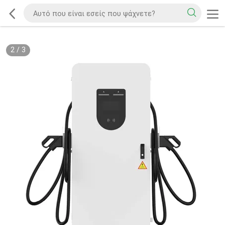
2
/
3