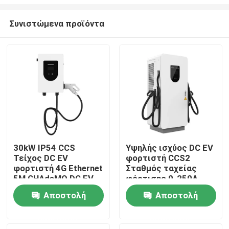
Συνιστώμενα προϊόντα
30kW IP54 CCS
Υψηλής ισχύος DC EV
Τείχος DC EV
φορτιστή CCS2
Αρχική Σελίδα
φορτιστή 4G Ethernet
Σταθμός ταχείας
5M CHAdeMO DC EV
φόρτισης 0-250A
σταθμός φόρτισης
180kW
Προϊόντα
Αποστολή
Αποστολή
ερώτησης
ερώτησης
Σχετικά με εμάς