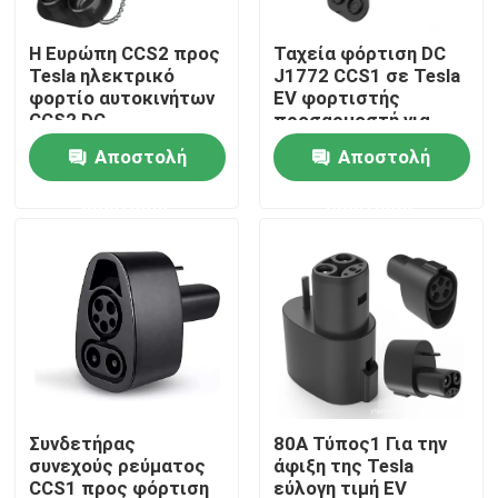
Η Ευρώπη CCS2 προς
Ταχεία φόρτιση DC
Γύρος εργοστασίων
Tesla ηλεκτρικό
J1772 CCS1 σε Tesla
φορτίο αυτοκινήτων
EV φορτιστής
CCS2 DC
προσαρμοστή για
Ποιοτικός έλεγχος
προσαρμογέα Για
Tesla μοντέλο S / X /
Αποστολή
Αποστολή
TESLA AC+DC
3 / Y
ερώτησης
ερώτησης
επαφή
Ζητήστε ένα απόσπασμα
Λύσεις φορτιστών της EV
Σταθμοί χρέωσης της EV
Συνδετήρας
80A Τύπος1 Για την
συνεχούς ρεύματος
άφιξη της Tesla
Φορητοί φορτιστές της EV
CCS1 προς φόρτιση
εύλογη τιμή EV