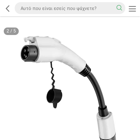
2
/
5