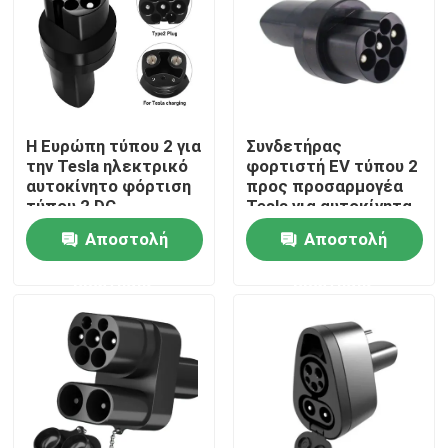
Η Ευρώπη τύπου 2 για
Συνδετήρας
την Tesla ηλεκτρικό
φορτιστή EV τύπου 2
αυτοκίνητο φόρτιση
προς προσαρμογέα
τύπου 2 DC
Tesla για αυτοκίνητα
προσαρμογέα Για την
Tesla
Αποστολή
Αποστολή
TESLA
ερώτησης
ερώτησης
Αρχική Σελίδα
Προϊόντα
Σχετικά με εμάς