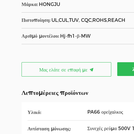
Μάρκα:
HONGJU
Πιστοποίηση:
UL,CUL,TUV, CQC,ROHS,REACH
Αριθμό μοντέλου:
Hj-fh1-β-MW
Μας ελάτε σε επαφή με
Λεπτομέρειες προϊόντων
PA66 ορείχαλκος
Υλικό:
Συνεχές ρεύμα 500V
Αντίσταση μόνωσης: