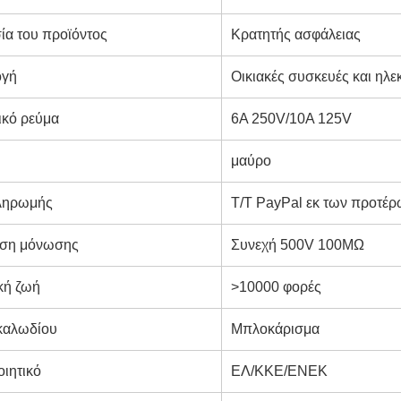
ία του προϊόντος
Κρατητής ασφάλειας
ογή
Οικιακές συσκευές και ηλε
ικό ρεύμα
6A 250V/10A 125V
μαύρο
ληρωμής
T/T PayPal εκ των προτέ
αση μόνωσης
Συνεχή 500V 100MΩ
κή ζωή
>10000 φορές
καλωδίου
Μπλοκάρισμα
ιητικό
ΕΛ/ΚΚΕ/ΕΝΕΚ