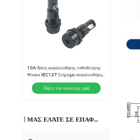
10A Βάση ασφαλειοθήκης τοποθέτησης
πίνακα IEC127 Στήριγμα ασφαλειοθήκης
ηλεκτρικού κιβωτίου ασφαλειών
Πάρτε την καλύτερη τιμή
ΜΑΣ ΕΛΆΤΕ ΣΕ ΕΠΑΦΉ ΜΕ