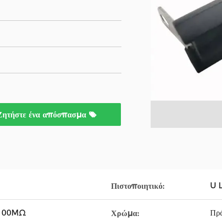
Ζητήστε ένα απόσπασμα
U 
Πιστοποιητικό:
 100MΩ
Πρά
Χρώμα: