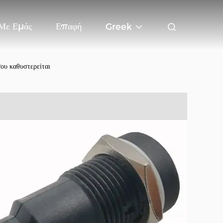
 Με Εμάς
Επαφή
Greek
ου καθυστερείται