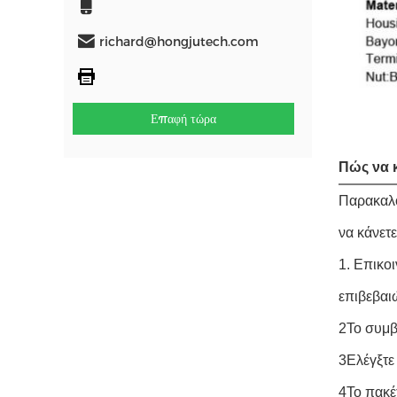
richard@hongjutech.com
Επαφή τώρα
Πώς να 
Παρακαλο
να κάνετε
1. Επικο
επιβεβαι
2Το συμβ
3Ελέγξτε
4Το πακέ