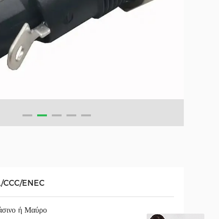
L/CCC/ENEC
σινο ή Μαύρο