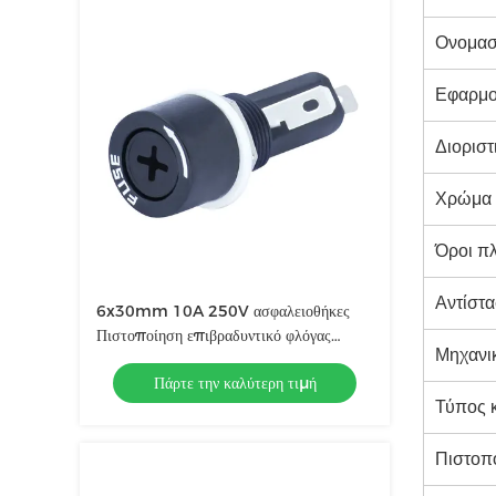
Ονομασ
Εφαρμ
Διοριστ
Χρώμα
Όροι π
Αντίστ
6x30mm 10A 250V ασφαλειοθήκες
Πιστοποίηση επιβραδυντικό φλόγας
Μηχανι
ROHS
Πάρτε την καλύτερη τιμή
Τύπος 
Πιστοπο