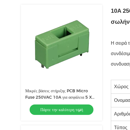
10A 25
σωλήνα
Η σειρά 
συνδέσιμ
συνδυασμ
Χώρος 
Μικρές βάσεις στήριξης PCB Micro
Fuse 250VAC 10A για ασφάλεια 5 X
Ονομασ
20mm
Πάρτε την καλύτερη τιμή
Αριθμό
Τύπος