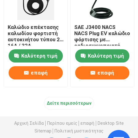
Καλώδιο επέκτασης
SAE J3400 NACS
καλωδίου φορτιστή
NACS Plug EV καλώδιο
αυτοκινήτου τύπου 2
φόρτισης με
16A / 32A
ραδιοσυχνοποιητή
Μονοφασικό
Tesla EV όπλο
Καλύτερη τιμή
Καλύτερη τιμή
φόρτισης
επαφή
επαφή
Δείτε περισσότερων
Αρχική Σελίδα
Περίπου εμείς
επαφή
Desktop Site
Sitemap
Πολιτική μυστικότητας