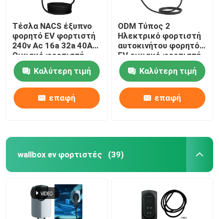
Τέσλα NACS έξυπνο
ODM Τύπος 2
φορητό EV φορτιστή
Ηλεκτρικό φορτιστή
240v Ac 16a 32a 40A
αυτοκινήτου φορητό
Οικιακό φορτιστή
EV οικιακό φορτιστή
ηλεκτρικού
προστασία εδάφους
Καλύτερη τιμή
Καλύτερη τιμή
αυτοκινήτου
επαφή
επαφή
wallbox ev φορτιστές
(39)