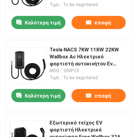
Τιμή：To be negotiated
Γύρος εργοστασίων
Καλύτερη τιμή
επαφή
Ποιοτικός έλεγχος
Tesla NACS 7KW 11KW 22KW
επαφή
Wallbox Ac Ηλεκτρικό
φορτιστή αυτοκινήτου Ev
Φορτιστή καθαρού τύπου2 Για
MOQ：200PCS
Ζητήστε ένα απόσπασμα
την Tesla
Τιμή：To be negotiated
Λύσεις φορτιστών της EV
Καλύτερη τιμή
επαφή
Σταθμοί χρέωσης της EV
Εξωτερικό τείχος EV
φορτιστή Ηλεκτρικά
Φορητοί φορτιστές της EV
αυτοκίνητα Evse Wallbox 32A