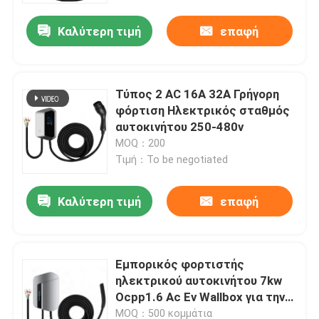
Καλύτερη τιμή
επαφή
Τύπος 2 AC 16A 32A Γρήγορη
φόρτιση Ηλεκτρικός σταθμός
αυτοκινήτου 250-480v
MOQ：200
Τιμή：To be negotiated
Καλύτερη τιμή
επαφή
Αρχική Σελίδα
Εμπορικός φορτιστής
Προϊόντα
ηλεκτρικού αυτοκινήτου 7kw
Ocpp1.6 Ac Ev Wallbox για την
Tesla NACS
Σχετικά με εμάς
MOQ：500 κομμάτια