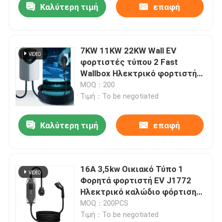
Καλύτερη τιμή
επαφή
7KW 11KW 22KW Wall EV
φορτιστές τύπου 2 Fast
Wallbox Ηλεκτρικό φορτιστή
αυτοκινήτου
MOQ：200
Τιμή：To be negotiated
Καλύτερη τιμή
επαφή
16A 3,5kw Οικιακό Τύπο 1
Φορητά φορτιστή EV J1772
Ηλεκτρικό καλώδιο φόρτισης
αυτοκινήτου
MOQ：200PCS
Τιμή：To be negotiated