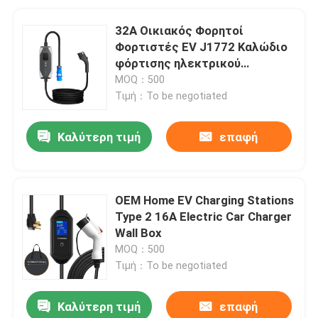
32A Οικιακός Φορητοί
Φορτιστές EV J1772 Καλώδιο
φόρτισης ηλεκτρικού
αυτοκινήτου
MOQ：500
Τιμή：To be negotiated
Καλύτερη τιμή
επαφή
OEM Home EV Charging Stations
Type 2 16A Electric Car Charger
Wall Box
MOQ：500
Τιμή：To be negotiated
Καλύτερη τιμή
επαφή