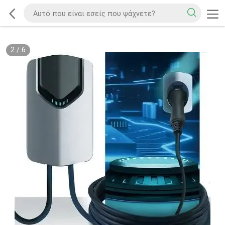
2
/
6