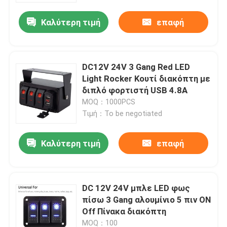
Καλύτερη τιμή
επαφή
DC12V 24V 3 Gang Red LED
Light Rocker Κουτί διακόπτη με
διπλό φορτιστή USB 4.8A
MOQ：1000PCS
Τιμή：To be negotiated
Καλύτερη τιμή
επαφή
Αρχική Σελίδα
DC 12V 24V μπλε LED φως
Προϊόντα
πίσω 3 Gang αλουμίνιο 5 πιν ON
Off Πίνακα διακόπτη
Σχετικά με εμάς
MOQ：100