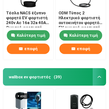
Τέσλα NACS έξυπνο
ODM Τύπος 2
φορητό EV φορτιστή
Ηλεκτρικό φορτιστή
240v Ac 16a 32a 40A
αυτοκινήτου φορητό
Οικιακό φορτιστή
EV οικιακό φορτιστή
ηλεκτρικού
προστασία εδάφους
Καλύτερη τιμή
Καλύτερη τιμή
αυτοκινήτου
επαφή
επαφή
wallbox ev φορτιστές
(39)