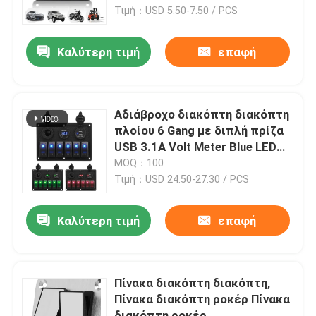
Τιμή：USD 5.50-7.50 / PCS
Γύρος εργοστασίων
Καλύτερη τιμή
επαφή
Ποιοτικός έλεγχος
Αδιάβροχο διακόπτη διακόπτη
επαφή
πλοίου 6 Gang με διπλή πρίζα
USB 3.1A Volt Meter Blue LED
Light
MOQ：100
Ζητήστε ένα απόσπασμα
Τιμή：USD 24.50-27.30 / PCS
Λύσεις φορτιστών της EV
Καλύτερη τιμή
επαφή
Σταθμοί χρέωσης της EV
Πίνακα διακόπτη διακόπτη,
Πίνακα διακόπτη ροκέρ Πίνακα
Φορητοί φορτιστές της EV
διακόπτη ροκέρ