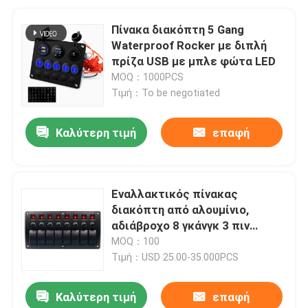
Πίνακα διακόπτη 5 Gang
Waterproof Rocker με διπλή
πρίζα USB με μπλε φώτα LED
MOQ：1000PCS
Τιμή：To be negotiated
Καλύτερη τιμή
επαφή
Εναλλακτικός πίνακας
διακόπτη από αλουμίνιο,
αδιάβροχο 8 γκάνγκ 3 πιν
διακόπτης κυκλώματος,
MOQ：100
προστασία από υπερφόρτωση
Τιμή：USD 25.00-35.000PCS
Καλύτερη τιμή
επαφή