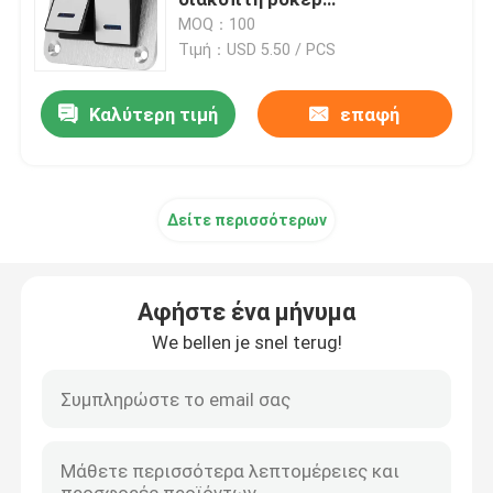
Πανεπιστημιακό UTV Πλοίο
MOQ：100
Μικρός στρογγυλός διακόπτης
Τιμή：USD 5.50 / PCS
wallbox ev φορτιστές
ροκέρ
Καλύτερη τιμή
επαφή
καλώδιο φόρτισης ev
Σκοινί επέκτασης φορτιστών της EV
Δείτε περισσότερων
Προσαρμοστές φορτιστών της EV
Αφήστε ένα μήνυμα
EV που χρεώνει το συνδετήρα
We bellen je snel terug!
ΣΥΝΕΧΗΣ ev φορτιστής
Προσαρμοστής NACS Tesla