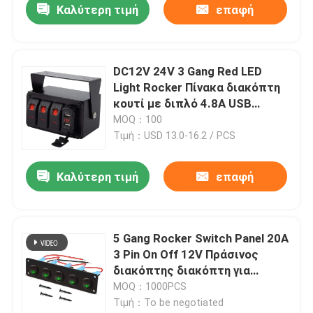
Καλύτερη τιμή
επαφή
DC12V 24V 3 Gang Red LED
Light Rocker Πίνακα διακόπτη
κουτί με διπλό 4.8A USB
φορτιστή Voltmeter Για
MOQ：100
αυτοκίνητα Ναυτικά φορτηγά
Τιμή：USD 13.0-16.2 / PCS
Βάρκες
Καλύτερη τιμή
επαφή
5 Gang Rocker Switch Panel 20A
3 Pin On Off 12V Πράσινος
διακόπτης διακόπτη για
αυτοκίνητα φορτηγά πλοία
MOQ：1000PCS
Τιμή：To be negotiated