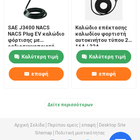
SAE J3400 NACS
Καλώδιο επέκτασης
NACS Plug EV καλώδιο
καλωδίου φορτιστή
φόρτισης με
αυτοκινήτου τύπου 2
ραδιοσυχνοποιητή
16A / 32A
Tesla EV όπλο
Μονοφασικό
Καλύτερη τιμή
Καλύτερη τιμή
φόρτισης
επαφή
επαφή
Δείτε περισσότερων
Αρχική Σελίδα
Περίπου εμείς
επαφή
Desktop Site
Sitemap
Πολιτική μυστικότητας