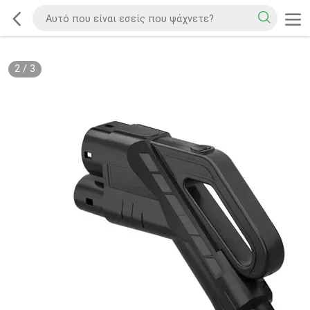
2
/
3