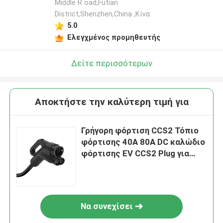
Middle R oad,Futian
District,Shenzhen,China ,Κίνα
5.0
Ελεγχμένος προμηθευτής
Δείτε περισσότερων
Αποκτήστε την καλύτερη τιμή για
Γρήγορη φόρτιση CCS2 Τόπιο
φόρτισης 40A 80A DC καλώδιο
φόρτισης EV CCS2 Plug για
ευρωπαϊκό αυτοκίνητο
Να συνεχίσει