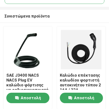
Συνιστώμενα προϊόντα
SAE J3400 NACS
Καλώδιο επέκτασης
Σπίτι
NACS Plug EV
καλωδίου φορτιστή
καλώδιο φόρτισης
αυτοκινήτου τύπου 2
με ραδιοσυχνοποιητή
16A / 32A
Σχετικά με εμάς
Tesla EV όπλο
Μονοφασικό
Αποστολή
Αποστολή
φόρτισης
Επαφές
ερώτησης
ερώτησης