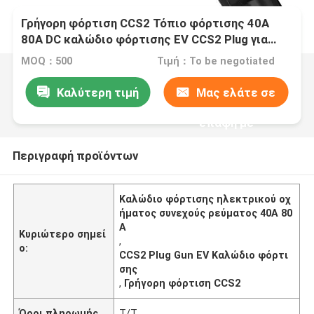
Γρήγορη φόρτιση CCS2 Τόπιο φόρτισης 40A
80A DC καλώδιο φόρτισης EV CCS2 Plug για
ευρωπαϊκό αυτοκίνητο
MOQ：500
Τιμή：To be negotiated
Καλύτερη τιμή
Μας ελάτε σε
επαφή με
Περιγραφή προϊόντων
Καλώδιο φόρτισης ηλεκτρικού οχ
ήματος συνεχούς ρεύματος 40A 80
A
Κυριώτερο σημεί
,
ο:
CCS2 Plug Gun EV Καλώδιο φόρτι
σης
,
Γρήγορη φόρτιση CCS2
Όροι πληρωμής
Τ/Τ