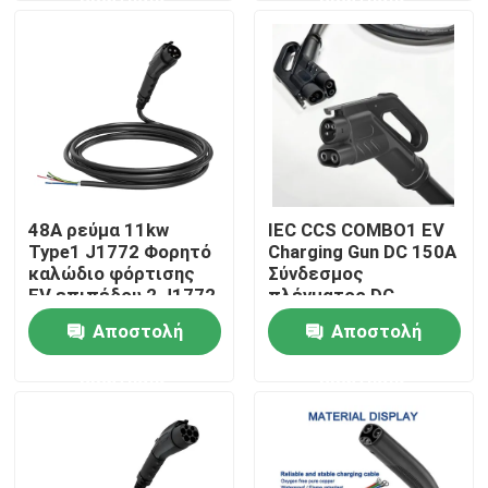
Προϊόντα
Λύσεις φορτιστών της EV
Σταθμοί χρέωσης της EV
48A ρεύμα 11kw
IEC CCS COMBO1 EV
Type1 J1772 Φορητό
Charging Gun DC 150A
Φορητοί φορτιστές της EV
καλώδιο φόρτισης
Σύνδεσμος
EV επιπέδου 2 J1772
πλέγματος DC
καλώδιο φορτιστή
προσαρμογέα
Αποστολή
Αποστολή
wallbox ev φορτιστές
αυτοκινήτου
ταχείας φόρτισης
ερώτησης
ερώτησης
καλώδιο φόρτισης ev
Σκοινί επέκτασης φορτιστών της EV