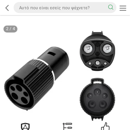
2
/
4