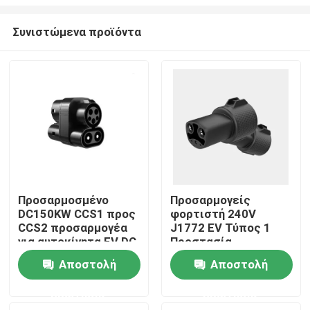
Συνιστώμενα προϊόντα
Προσαρμοσμένο
Προσαρμογείς
DC150KW CCS1 προς
φορτιστή 240V
Αρχική Σελίδα
CCS2 προσαρμογέα
J1772 EV Τύπος 1
για αυτοκίνητα EV DC
Προστασία
γρήγορη φόρτιση
υπέρτασης
Προϊόντα
Αποστολή
Αποστολή
ερώτησης
ερώτησης
Σχετικά με εμάς