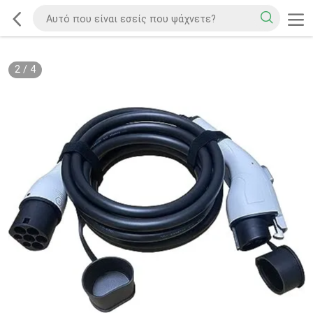
2
/
4