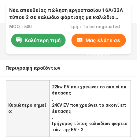
Νέα απευθείας πώληση εργοστασίου 16A/32A
τύπου 2 σε καλώδιο φόρτισης με καλώδιο
επέκτασης φόρτισης GBT EV
MOQ：500
Τιμή：To be negotiated
Καλύτερη τιμή
Μας ελάτε σε
επαφή με
Περιγραφή προϊόντων
22kw EV που χρεώνει το σκοινί επ
έκτασης
,
Κυριώτερο σημεί
240V EV που χρεώνει το σκοινί επ
ο:
έκτασης
,
Γρήγορος τύπος καλωδίων φορτισ
τών της EV - 2