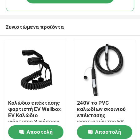
Συνιστώμενα προϊόντα
Σπίτι
Καλώδιο επέκτασης
240V το PVC
φορτιστή EV Wallbox
καλωδίων σκοινιού
EV Καλώδιο
επέκτασης
Σχετικά με εμάς
φόρτισης 3 φάσεων
φορτιστών της EV
PVC Τύπου 2
μακρύ προσθέτει
Αποστολή
Αποστολή
πρόσθετα 20 πόδια
Επαφές