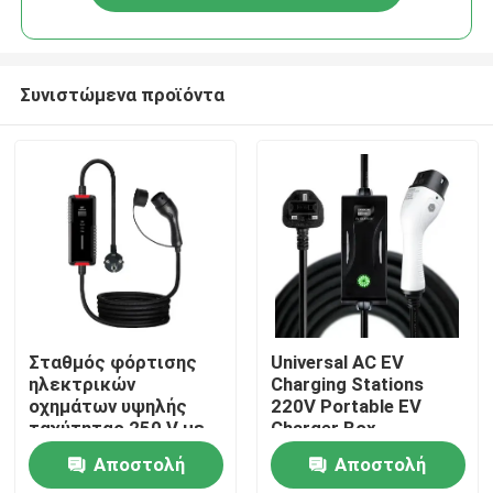
Συνιστώμενα προϊόντα
Σπίτι
Σταθμός φόρτισης
Universal AC EV
ηλεκτρικών
Charging Stations
οχημάτων υψηλής
220V Portable EV
Σχετικά με εμάς
ταχύτητας 250 V με
Charger Box
υποδοχή IP67 / IP68
Αποστολή
Αποστολή
Επαφές