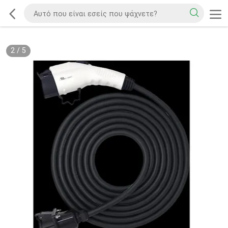
2
/
5