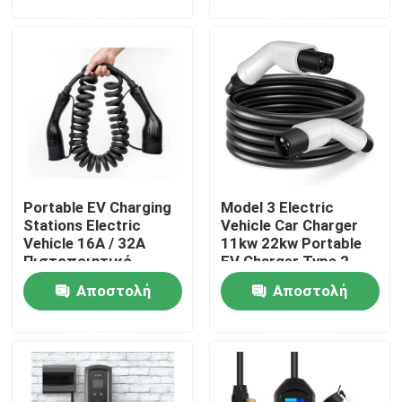
ερώτησης
ερώτησης
Προϊόντα
Λύσεις φορτιστών της EV
Σταθμοί χρέωσης της EV
Portable EV Charging
Model 3 Electric
Φορητοί φορτιστές της EV
Stations Electric
Vehicle Car Charger
Vehicle 16A / 32A
11kw 22kw Portable
Πιστοποιητικό
EV Charger Type 2
wallbox ev φορτιστές
REACH
Αποστολή
Αποστολή
ερώτησης
ερώτησης
καλώδιο φόρτισης ev
Σκοινί επέκτασης φορτιστών της EV