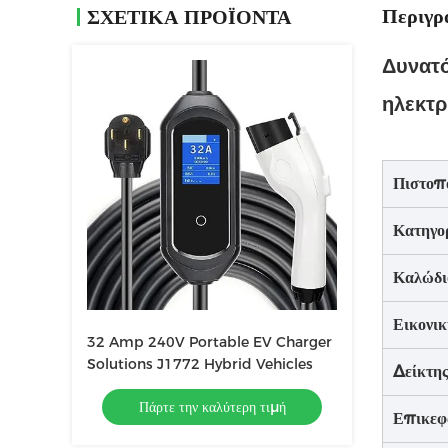
Περιγρ
ΣΧΕΤΙΚΑ ΠΡΟΪΟΝΤΑ
Δυνατό
ηλεκτρ
Πιστοπ
Κατηγο
Καλώδι
Εικονι
32 Amp 240V Portable EV Charger
Solutions J1772 Hybrid Vehicles
Δείκτη
Πάρτε την καλύτερη τιμή
Επικεφ