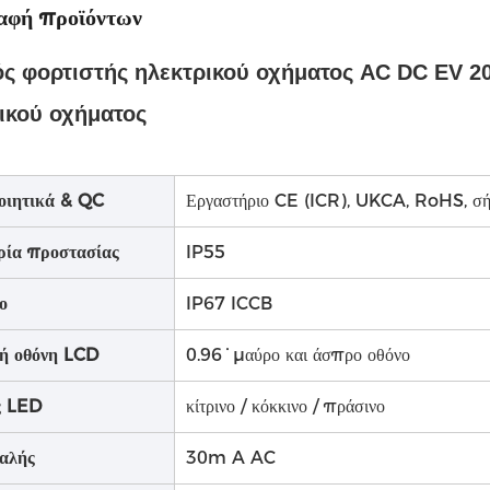
αφή προϊόντων
ς φορτιστής ηλεκτρικού οχήματος AC DC EV 2
ικού οχήματος
οιητικά & QC
Εργαστήριο CE (ICR), UKCA, RoHS, σ
ρία προστασίας
IP55
ο
IP67 ICCB
κή οθόνη LCD
0.96 ̇ μαύρο και άσπρο οθόνο
ς LED
κίτρινο / κόκκινο / πράσινο
αλής
30m A AC