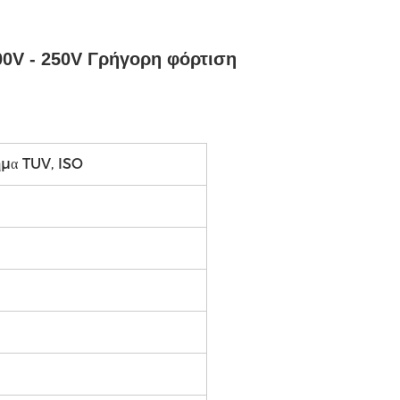
00V - 250V Γρήγορη φόρτιση
ήμα TUV, ISO