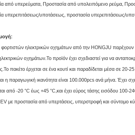
α από υπερεύματα, Προστασία από υπολειπόμενο ρεύμα, Προ
α υπερεπιτάσεως/υποτάσεως, προστασία υπερεπιτάσεως/υπο
μογή:
ς φορτιστών ηλεκτρικών οχημάτων από την HONGJU παρέχουν μι
ηλεκτρικών οχημάτων.
Το προϊόν έχει σχεδιαστεί για να ανταπο
.Το πακέτο έρχεται σε ένα κουτί και παραδίδεται μέσα σε 20-25
αι η παραγωγική ικανότητα είναι 100.000pcs ανά μήνα. Έχει σχε
ται από -20 °C έως +45 °C,και έχει εύρος τάσης εισόδου 100-24
 EV με προστασία από υπερτάσεις, υπερστροφή και σύντομο κ