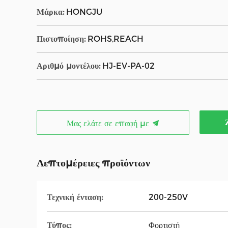
Μάρκα:
HONGJU
Πιστοποίηση:
ROHS,REACH
Αριθμό μοντέλου:
HJ-EV-PA-02
Μας ελάτε σε επαφή με
Λεπτομέρειες προϊόντων
Τεχνική ένταση:
200-250V
Τύπος:
Φορτιστή