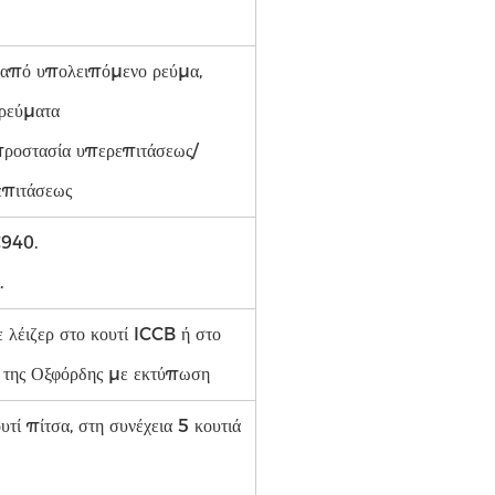
 από υπολειπόμενο ρεύμα,
ρεύματα
προστασία υπερεπιτάσεως/
επιτάσεως
C940.
.
ε λέιζερ στο κουτί ICCB ή στο
ς της Οξφόρδης με εκτύπωση
υτί πίτσα, στη συνέχεια 5 κουτιά