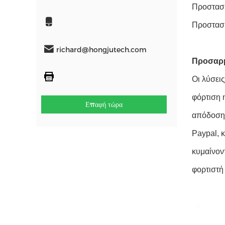
Προστασί
Προστασί
richard@hongjutech.com
Προσαρ
Οι λύσει
φόρτιση 
Επαφή τώρα
απόδοσης
Paypal, κ
κυμαίνον
φορτιστή