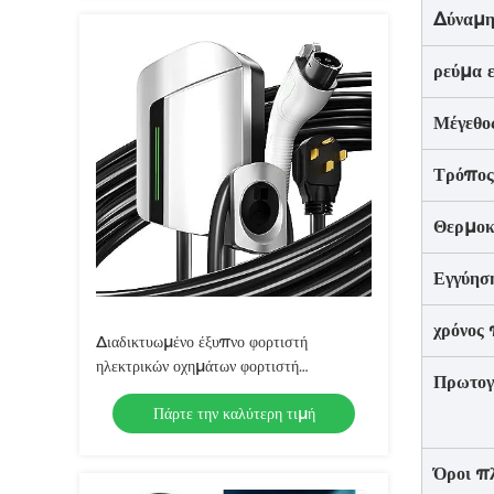
Δύναμη
ρεύμα 
Μέγεθο
Τρόπος
Θερμοκ
Εγγύησ
χρόνος 
Διαδικτυωμένο έξυπνο φορτιστή
ηλεκτρικών οχημάτων φορτιστή
Πρωτογ
ηλεκτρικών οχημάτων με τοίχο έως 22
Πάρτε την καλύτερη τιμή
kW
Όροι π