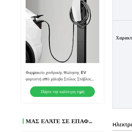
Χαρακτ
Φαρμακείο χονδρικής πώλησης EV
φορτιστή από χάλυβα Στύλος Στάβλος
Στάβλος σταθμών φόρτισης στο πάτωμα
Πάρτε την καλύτερη τιμή
ΜΑΣ ΕΛΆΤΕ ΣΕ ΕΠΑΦΉ ΜΕ
Ηλεκτρ