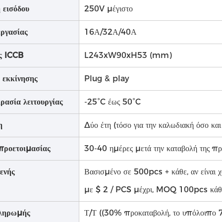
 εισόδου
250V μέγιστο
εργασίας
16Α/32Α/40Α
ς ICCB
L243xW90xH53 (mm)
 εκκίνησης
Plug & play
ρασία λειτουργίας
-25°C έως 50°C
η
Δύο έτη (τόσο για την καλωδιακή όσο και
προετοιμασίας
30-40 ημέρες μετά την καταβολή της π
ενής
Βασισμένο σε 500pcs + κάθε, αν είναι
με $ 2 / PCS μέχρι, MOQ 100pcs κάθε
ληρωμής
Τ/Τ ((30% προκαταβολή, το υπόλοιπο 