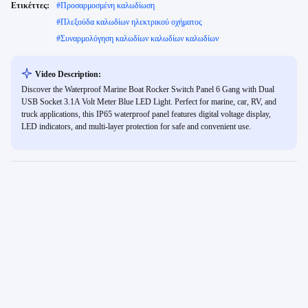
Ετικέττες:
#
Προσαρμοσμένη καλωδίωση
#
Πλεξούδα καλωδίων ηλεκτρικού οχήματος
#
Συναρμολόγηση καλωδίων καλωδίων καλωδίων
Video Description:
Discover the Waterproof Marine Boat Rocker Switch Panel 6 Gang with Dual
USB Socket 3.1A Volt Meter Blue LED Light. Perfect for marine, car, RV, and
truck applications, this IP65 waterproof panel features digital voltage display,
LED indicators, and multi-layer protection for safe and convenient use.